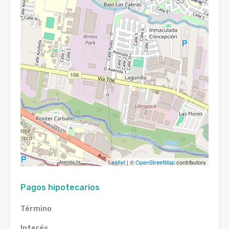
Leaflet
| ©
OpenStreetMap
contributors
Pagos hipotecarios
Término
Interés