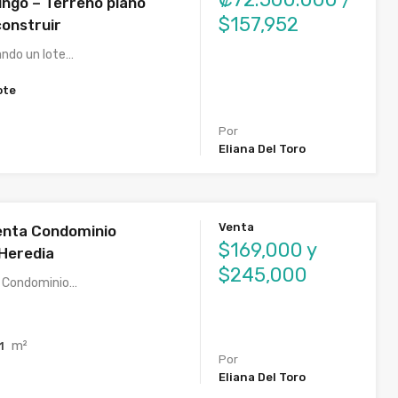
ngo – Terreno plano
$157,952
construir
ando un lote…
ote
Por
Eliana Del Toro
Venta
enta Condominio
$169,000 y
Heredia
$245,000
a Condominio…
m²
51
Por
Eliana Del Toro