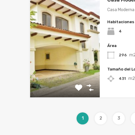
Casa Moderna 
Habitaciones
4
Área
m
296
Tamaño del L
m
431
1
2
3