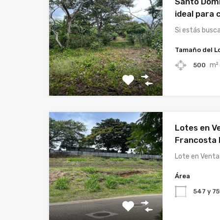
Santo Domi
ideal para 
Si estás busc
Tamaño del L
m²
500
Lotes en V
Francosta 
Lote en Vent
Área
547 y 7