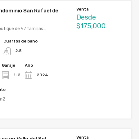
Venta
ndominio San Rafael de
Desde
$175,000
utique de 97 familias…
Cuartos de baño
2.5
Garaje
Año
1-2
2024
ote
m2
Venta
a en Valle del Sol