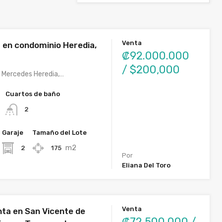
Venta
 en condominio Heredia,
₡92.000.000
/ $200,000
 Mercedes Heredia,…
Cuartos de baño
2
Garaje
Tamaño del Lote
m2
2
175
Por
Eliana Del Toro
Venta
nta en San Vicente de
₡72.500.000 /