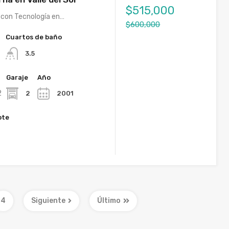
$515,000
con Tecnología en…
$600,000
Cuartos de baño
3.5
Garaje
Año
2
2
2001
ote
2
4
Siguiente
Último