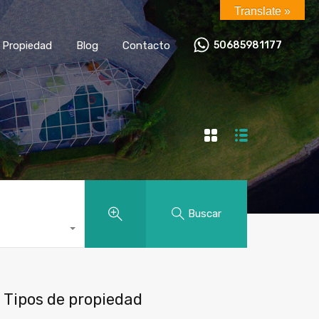
Translate »
za tu Propiedad
Blog
Contacto
50685981177
u Propiedad
Blog
Contacto
50685981177
Buscar
Tipos de propiedad