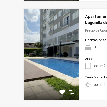
Apartament
Lagunilla d
Precio de Opo
Habitaciones
2
Área
m2
88
Tamaño del L
m2
88