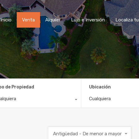
Inicio
Venta
Alquiler
Lujo e Inversión
Locali
Inicio
Venta
Alquiler
Lujo e Inversión
Localiza t
po de Propiedad
Ubicación
alquiera
Cualquiera
Antigüedad - De menor a mayor