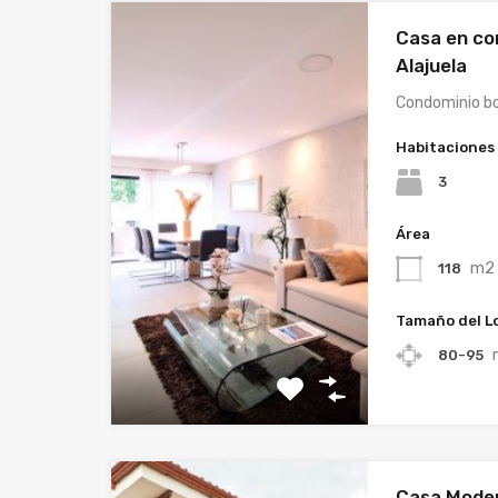
Casa en co
Alajuela
Condominio bo
Habitaciones
3
Área
m2
118
Tamaño del L
80-95
Casa Modern