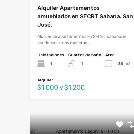
Alquiler Apartamentos
amueblados en SECRT Sabana. San
José.
Alquiler de apartamentos en SECRT sabana, el
condominio más moderno…
Habitaciones
Cuartos de baño
Área
1
33
m2
1
Alquiler
$1,000 y $1,200