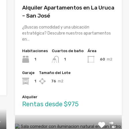
Alquiler Apartamentos en La Uruca
– San José
¿Buscas comodidad y una ubicación
estratégica? Descubre nuestros apartamentos
en…
Habitaciones
Cuartos de baño
Área
1
60
m2
1
Garaje
Tamaño del Lote
1
76
m2
Alquiler
Rentas desde $975