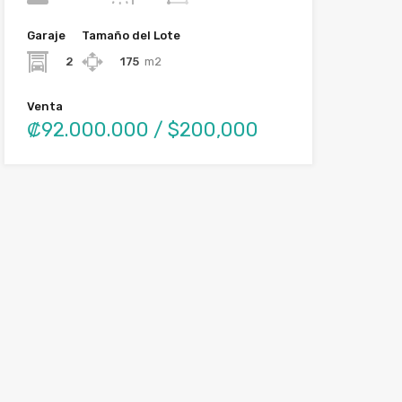
Garaje
Tamaño del Lote
2
175
m2
Venta
₡92.000.000 / $200,000