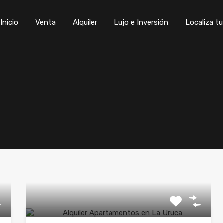
Inicio
Venta
Alquiler
Lujo e Inversión
Locali
Inicio
Venta
Alquiler
Lujo e Inversión
Localiza t