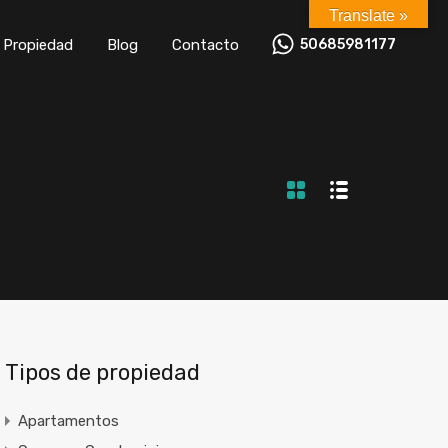
Translate »
za tu Propiedad
Blog
Contacto
50685981177
u Propiedad
Blog
Contacto
50685981177
Tipos de propiedad
Apartamentos