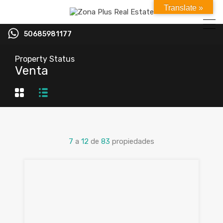
Translate »
50685981177
Property Status
Venta
7
a
12
de
83
propiedades