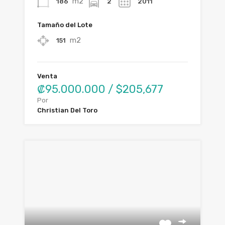
m2
186
2
2011
Tamaño del Lote
m2
151
Venta
₡95.000.000 / $205,677
Por
Christian Del Toro