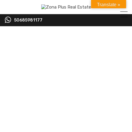
Translate »
50685981177